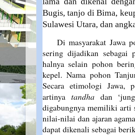
lama dan dikenal denga
Bugis, tanjo di Bima, keu
Sulawesi Utara, dan angkat
Di masyarakat Jawa po
sering dijadikan sebagai
halnya selain pohon beri
kepel.
Nama pohon Tanjun
Secara etimologi Jawa, p
artinya
tandha
dan ‘jun
digabungnya memiliki arti 
nilai-nilai dan ajaran agam
dapat dikenali sebagai beri