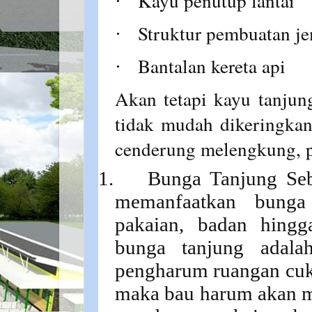
Kayu penutup lantai
·
Struktur pembuatan j
·
Bantalan kereta api
·
Akan tetapi kayu tanjun
tidak mudah dikeringkan
cenderung melengkung, p
1.
Bunga Tanjung Se
memanfaatkan bunga
pakaian, badan hing
bunga tanjung adalah
pengharum ruangan cuku
maka bau harum akan m