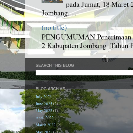
pada Jumat, 18 Maret
Jombang. ...
(no title)
PENGUMUMAN Penerimaan Pese
2 Kabupaten Jombang Tahun Pel
SEARCH THIS BLOG
BLOG ARCHIVE
July 2026
(1)
June 2025
(2)
May 2022
(1)
April 2022
(1)
March 2022
(2)
May 2021
(2)