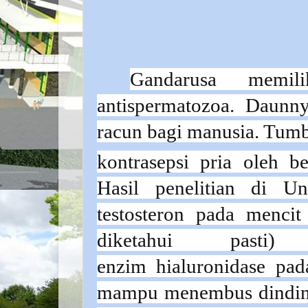
Gandarusa memil
antispermatozoa. Daun
racun bagi manusia. Tumb
kontrasepsi
pria oleh b
Hasil penelitian di
Un
testosteron pada
mencit
diketahui pasti
enzim
hialuronidase
pa
mampu menembus dindi