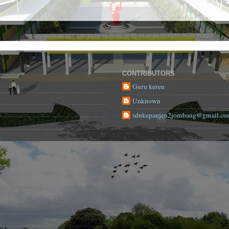
CONTRIBUTORS
Guru keren
Unknown
sdnkepanjen2jombang@gmail.c