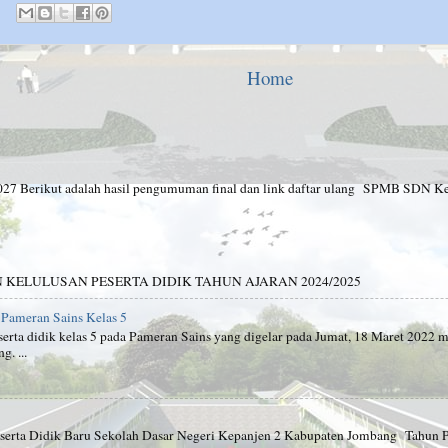
Home
rikut adalah hasil pengumuman final dan link daftar ulang SPMB SDN Ke
ELULUSAN PESERTA DIDIK TAHUN AJARAN 2024/2025
i Pameran Sains Kelas 5
ta didik kelas 5 pada Pameran Sains yang digelar pada Jumat, 18 Maret 202
. ...
 Didik Baru Sekolah Dasar Negeri Kepanjen 2 Kabupaten Jombang Tahun Pel