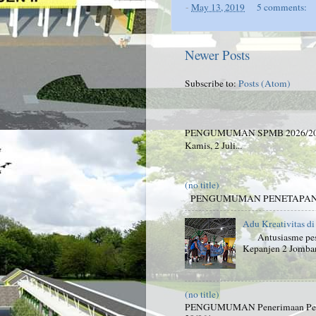
-
May 13, 2019
5 comments:
Newer Posts
Subscribe to:
Posts (Atom)
PENGUMUMAN SPMB 2026/2027 Be
Kamis, 2 Juli...
(no title)
PENGUMUMAN PENETAPAN K
Adu Kreativitas d
Antusiasme peser
Kepanjen 2 Jombang
(no title)
PENGUMUMAN Penerimaan Peserta