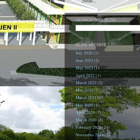
29/06/...
SEARCH THIS BLOG
BLOG ARCHIVE
July 2026
(1)
June 2025
(2)
May 2022
(1)
April 2022
(1)
March 2022
(2)
May 2021
(2)
March 2021
(1)
May 2020
(1)
April 2020
(3)
March 2020
(2)
February 2020
(24)
November 2019
(2)