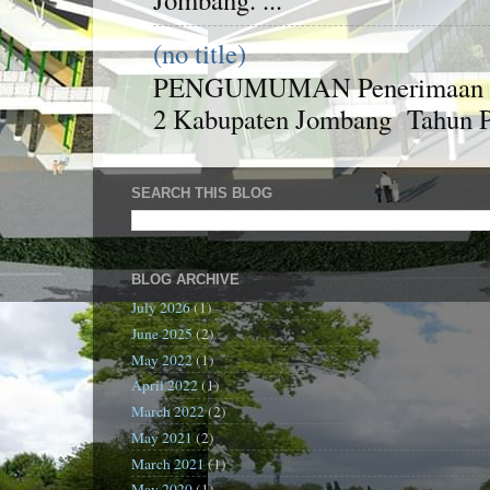
(no title)
PENGUMUMAN Penerimaan Pese
2 Kabupaten Jombang Tahun Pel
SEARCH THIS BLOG
BLOG ARCHIVE
July 2026
(1)
June 2025
(2)
May 2022
(1)
April 2022
(1)
March 2022
(2)
May 2021
(2)
March 2021
(1)
May 2020
(1)