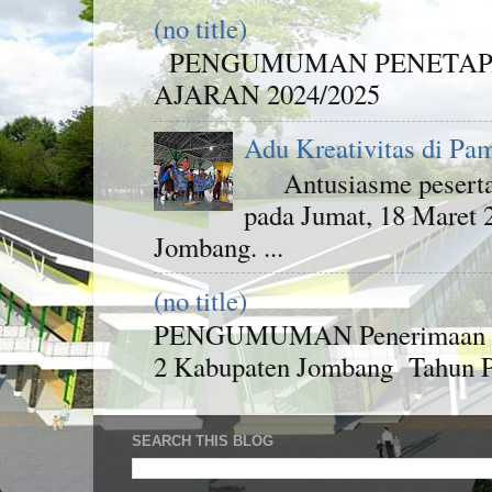
(no title)
PENGUMUMAN PENETAPA
AJARAN 2024/2025
Adu Kreativitas di Pa
Antusiasme peserta d
pada Jumat, 18 Maret
Jombang. ...
(no title)
PENGUMUMAN Penerimaan Pese
2 Kabupaten Jombang Tahun Pel
SEARCH THIS BLOG