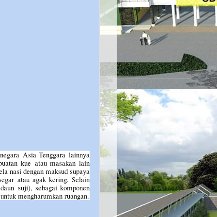
-negara
Asia Tenggara
lainnya
mbuatan
kue
atau masakan lain
sela nasi dengan maksud supaya
egar atau agak kering. Selain
n daun
suji
), sebagai komponen
e) untuk mengharumkan ruangan.