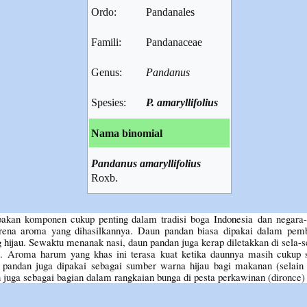
Ordo:
Pandanales
Famili:
Pandanaceae
Genus:
Pandanus
Spesies:
P. amaryllifolius
Nama binomial
Pandanus amaryllifolius
Roxb.
akan komponen cukup penting dalam tradisi boga
Indonesia
dan negara
rena aroma yang dihasilkannya. Daun pandan biasa dipakai dalam pe
 hijau
. Sewaktu menanak nasi, daun pandan juga kerap diletakkan di sela-
 Aroma harum yang khas ini terasa kuat ketika daunnya masih cukup s
 pandan juga dipakai sebagai sumber warna hijau bagi makanan (selai
 juga sebagai bagian dalam rangkaian bunga di pesta perkawinan (dironc