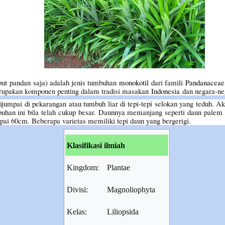
but pandan saja) adalah jenis tumbuhan
monokotil
dari famili
Pandanaceae
rupakan komponen penting dalam tradisi masakan
Indonesia
dan negara-n
jumpai di pekarangan atau tumbuh liar di tepi-tepi selokan yang teduh. 
an ini bila telah cukup besar. Daunnya memanjang seperti daun palem d
pai 60cm. Beberapa varietas memiliki tepi daun yang bergerigi.
Klasifikasi ilmiah
Kingdom:
Plantae
Divisi:
Magnoliophyta
Kelas:
Liliopsida