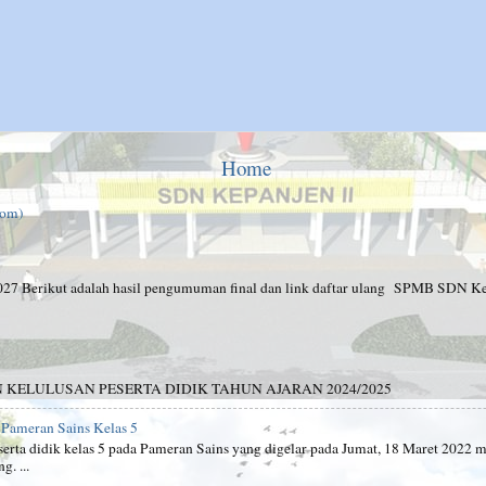
Home
tom)
rikut adalah hasil pengumuman final dan link daftar ulang SPMB SDN Ke
ELULUSAN PESERTA DIDIK TAHUN AJARAN 2024/2025
i Pameran Sains Kelas 5
ta didik kelas 5 pada Pameran Sains yang digelar pada Jumat, 18 Maret 202
. ...