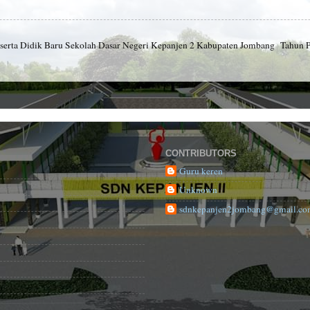
 Didik Baru Sekolah Dasar Negeri Kepanjen 2 Kabupaten Jombang Tahun Pel
CONTRIBUTORS
Guru keren
Unknown
sdnkepanjen2jombang@gmail.c