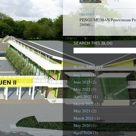
(no title)
PENGUMUMAN Penerimaan Peserta
29/06/...
SEARCH THIS BLOG
BLOG ARCHIVE
July 2026
(1)
June 2025
(2)
May 2022
(1)
April 2022
(1)
March 2022
(2)
May 2021
(2)
March 2021
(1)
May 2020
(1)
April 2020
(3)